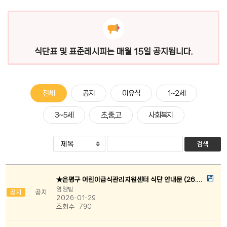
식단표 및 표준레시피는 매월 15일 공지됩니다.
전체
공지
이유식
1~2세
3~5세
초,중,고
사회복지
검색
★은평구 어린이급식관리지원센터 식단 안내문 (26.2.개정)
영양팀
공지
공지
2026-01-29
조회수:
790